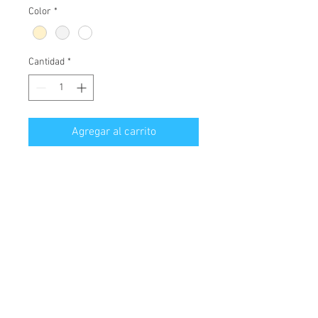
Color
*
Cantidad
*
Agregar al carrito
Gramaje: 32 grs.

Presentación: Caja x 10 paquetes

Uni. x Paquete: 200/230/250 uni.

Medidas: 20x24  /  20x35 cm.

Pliegues: 4  / 6

BEIGE

Código: 4001 / 4004 / 4007

BLANCO ECO
