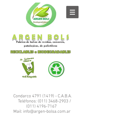
A R G E N B O L S
Fabrica de bolsas de residuo, consorcio,
patologicas, de polietileno
RECICLABLES o BIODEGRADABLES
Condarco
4791 (1419)
- C.A.B.A.
Teléfonos:
(011) 3468-2903
/
(011) 4196-7167
Mail:
info@argen-bolsa.com.ar